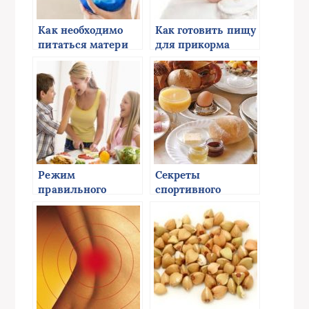
Как необходимо
Как готовить пищу
питаться матери
для прикорма
новорожденного
малыша
Режим
Секреты
правильного
спортивного
питания
питания