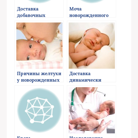
Доставка
Моча
добавочных
новорожденного
веществ у
новорожденных
Причины желтухи
Доставка
у новорожденных
динамически
действующих
веществ у
новорожденных