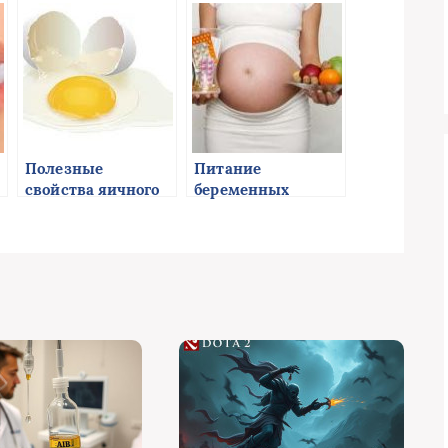
идеальная фигура
недугами
Полезные
Питание
свойства яичного
беременных
белка
женщин