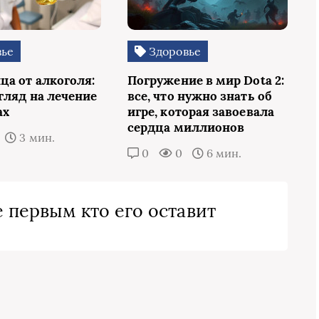
вье
Здоровье
ца от алкоголя:
Погружение в мир Dota 2:
гляд на лечение
все, что нужно знать об
ах
игре, которая завоевала
сердца миллионов
3 мин.
0
0
6 мин.
 первым кто его оставит