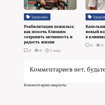
Здоровье
Здоро
Реабилитация пожилых:
Капельни
как помочь близким
новый вз
сохранить активность и
в клиник
радость жизни
0
0
0
0
5 мин.
Комментариев нет, будьте
Комментарии закрыты.