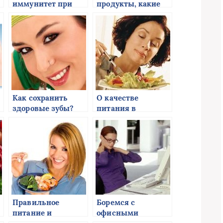
иммунитет при
продукты, какие
помощи продуктов
они
питания
Как сохранить
О качестве
здоровые зубы?
питания в
современном мире
Правильное
Боремся с
питание и
офисными