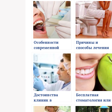
лечения
клеточном уровне
бронхиальной
по Левину.
астмы
Особенности
Причины и
современной
способы лечения
стоматологии
геморроя у
женщин
Достоинства
Бесплатная
клиник в
стоматология или
Германии
платная?