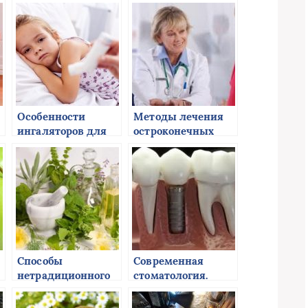
Особенности
Методы лечения
ингаляторов для
остроконечных
детей
кандилом
Способы
Современная
нетрадиционного
стоматология.
лечения
Некоторые
особенности