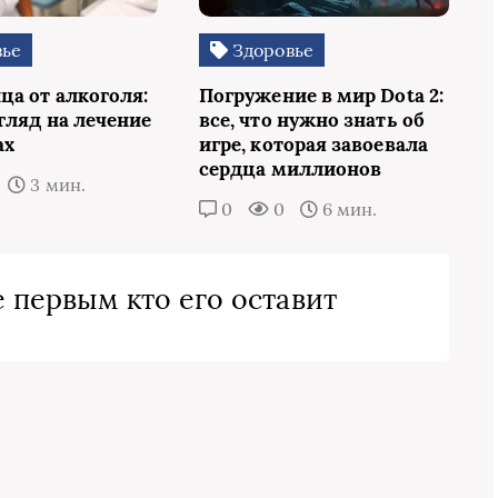
вье
Здоровье
ца от алкоголя:
Погружение в мир Dota 2:
гляд на лечение
все, что нужно знать об
ах
игре, которая завоевала
сердца миллионов
3 мин.
0
0
6 мин.
 первым кто его оставит