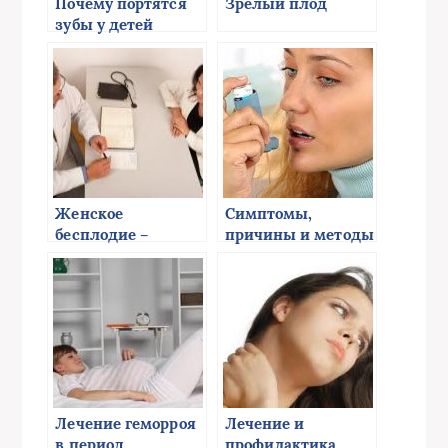
Почему портятся
Зрелый плод
зубы у детей
Женское
Симптомы,
бесплодие –
причины и методы
причины и
лечения
способы
бронхиальной
предотвращения
астмы
заболевания
Лечение геморроя
Лечение и
в период
профилактика