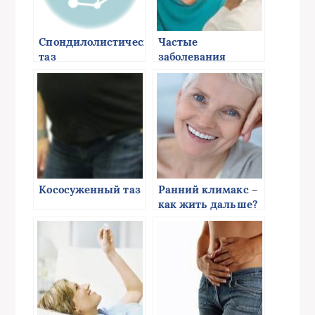
Спондилолистический
Частые
таз
заболевания
шейки матки
Кососуженный таз
Ранний климакс –
как жить дальше?