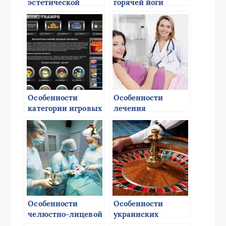
эстетической
горячей йоги
стоматологии
Особенности
Особенности
категории игровых
лечения
автоматов
бесплодия в
Израиле
Особенности
Особенности
челюстно-лицевой
украинских
хирургии
онлайн казино