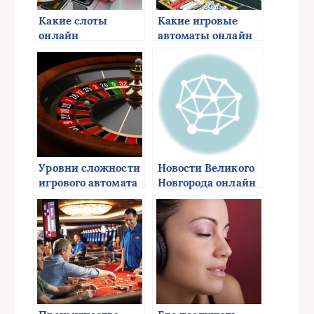
Какие слоты
Какие игровые
онлайн
автоматы онлайн
представлены в
доступны в
казино Вулкан
мобильной версии
Вип?
Азино?
Уровни сложности
Hовости Великого
игрового автомата
Новгорода онлайн
онлайн Обезьянки