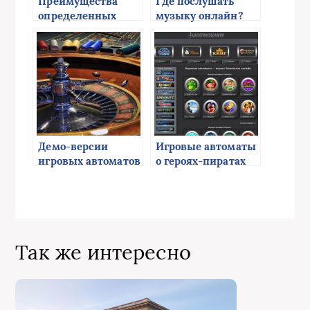
Преимущества
Где послушать
определенных
музыку онлайн?
символов в
игровых автоматах
онлайн
Демо-версии
Игровые автоматы
игровых автоматов
о героях-пиратах
Азино
Так же интересно