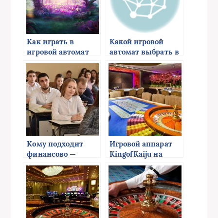
Как играть в
Какой игровой
игровой автомат
автомат выбрать в
онлайн Lost Island?
казино онлайн
Кому подходит
Игровой аппарат
финансово —
KingofKaiju на
экономический
реальные деньги
колледж?